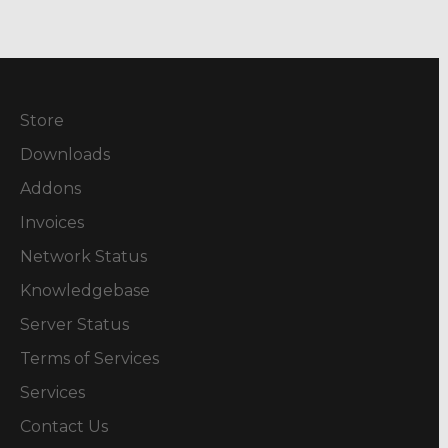
Store
Downloads
Addons
Invoices
Network Status
Knowledgebase
Server Status
Terms of Services
Services
Contact Us