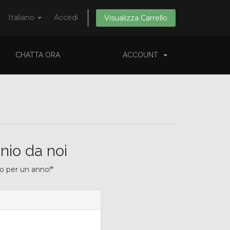
Italiano
Accedi
Visualizza Carrello
CHATTA ORA
ACCOUNT
inio da noi
io per un anno!*