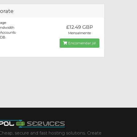
orate
rage
£12.49 GBP
andwidth
 Accounts
Mensalmente
 DB
Encomendar já!
Cheap, secure and fast hosting solutions. Create