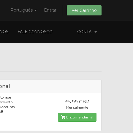
Português
Entrar
Ver Carrinho
-NOS
FALE CONNOSCO
CONTA
onal
Storage
£5.99 GBP
ndwidth
 Accounts
Mensalmente
 DB
Encomendar já!