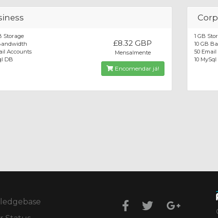
iness
Corp
 Storage
1 GB Sto
£8.32 GBP
Bandwidth
10 GB B
il Accounts
50 Email
Mensalmente
ql DB
10 MySql
Encomendar já!
ledgebase