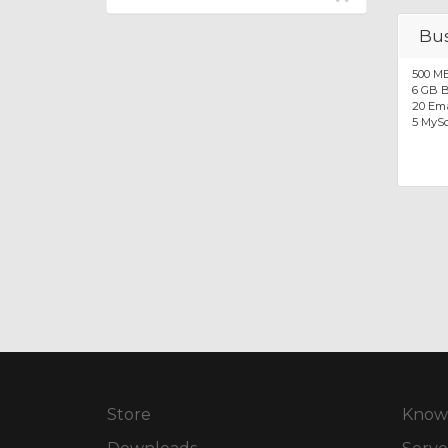
Bus
500 MB
6 GB 
20 Ema
5 MyS
Store
Know