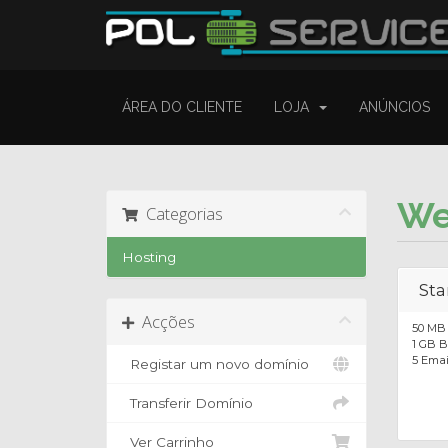
ÁREA DO CLIENTE
LOJA
ANÚNCIOS
We
Categorias
Hosting
Sta
Acções
50 MB 
1 GB 
5 Emai
Registar um novo domínio
Transferir Domínio
Ver Carrinho