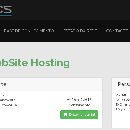
BASE DE CONHECIMENTO
ESTADO DA REDE
CONTACTE
bSite Hosting
rter
Pers
Storage
250 MB 
£2.99 GBP
Bandwidth
3 GB Ba
l Accounts
10 Email
Mensalmente
1 MySql
Encomendar já!