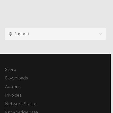
Support
Store
Downloads
Addons
Invoices
Network Status
Knowledgebase