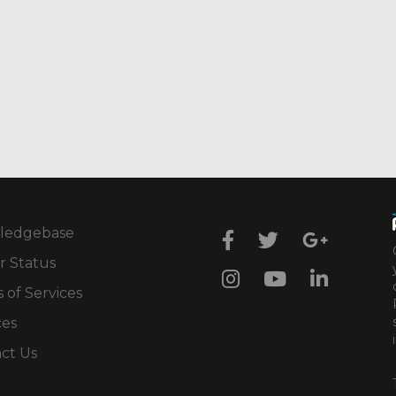
ledgebase
r Status
 of Services
ces
ct Us