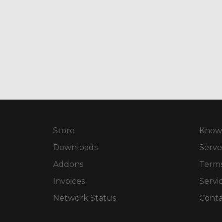
Store
Know
Downloads
Serve
Addons
Terms
Invoices
Servi
Network Status
Conta