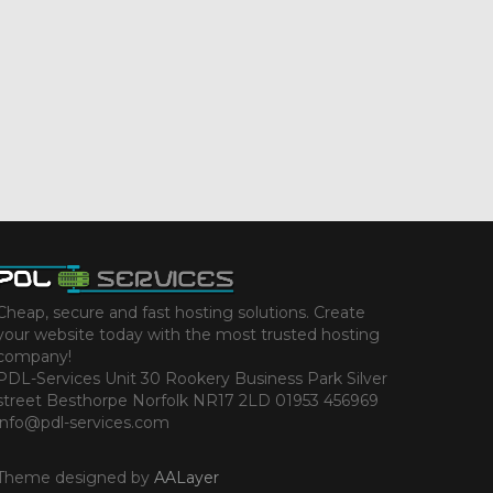
Cheap, secure and fast hosting solutions. Create
your website today with the most trusted hosting
company!
PDL-Services Unit 30 Rookery Business Park Silver
street Besthorpe Norfolk NR17 2LD 01953 456969
info@pdl-services.com
Theme designed by
AALayer