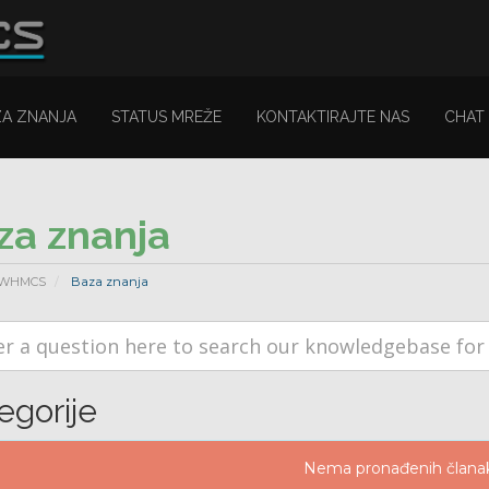
ZA ZNANJA
STATUS MREŽE
KONTAKTIRAJTE NAS
CHAT
za znanja
 WHMCS
Baza znanja
egorije
Nema pronađenih člana