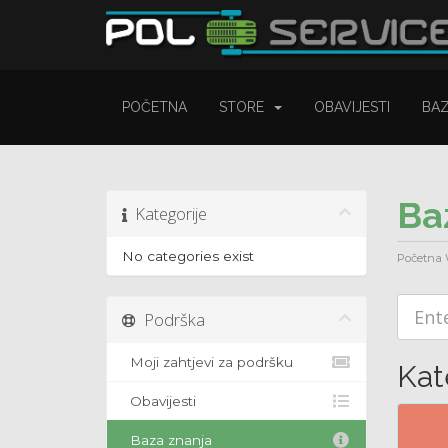
POČETNA
STORE
OBAVIJESTI
BA
Ba
Kategorije
No categories exist
Početna
Podrška
Moji zahtjevi za podršku
Kat
Obavijesti
Baza znanja