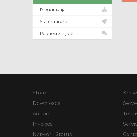
Preuzimanja
Status mreže
Podnesi zahjtev
Store
Know
Downloads
Serve
Addons
Terms
Invoices
Servi
Network Status
Conta