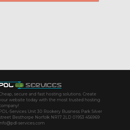
Cheap, secure and fast hosting solutions. Create
your website today with the most trusted hosting
company!
PDL-Services Unit 30 Rookery Business Park Silver
street Besthorpe Norfolk NR17 2LD 01953 456969
info@pdl-services.com