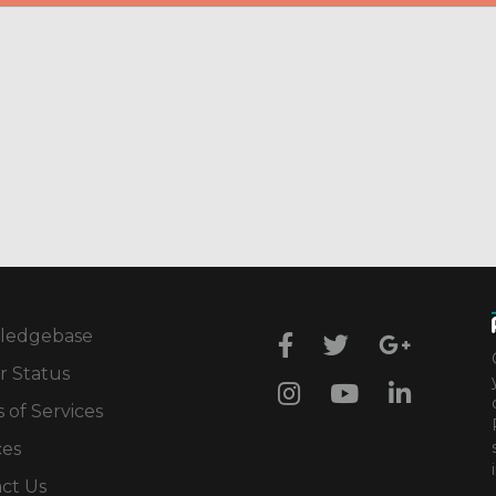
ledgebase
r Status
 of Services
ces
ct Us