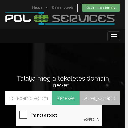
Magyar
Bejelentkezés
Kosár megtekintése
Toggle
navigat
Találja meg a tökéletes domain
nevet...