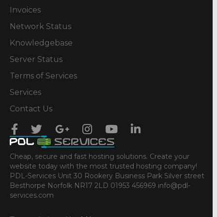
Invoices
Network Status
Knowledgebase
Server Status
Terms of Services
Services
Contact Us
Cheap, secure and fast hosting solutions. Create your
website today with the most trusted hosting company!
PDL-Services Unit 30 Rookery Business Park Silver street
Besthorpe Norfolk NR17 2LD 01953 456969 info@pdl-
services.com