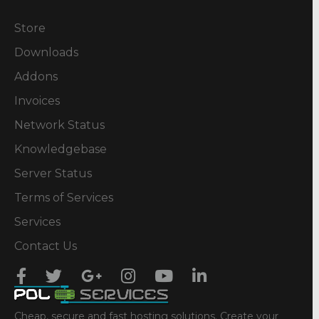
Store
Downloads
Addons
Invoices
Network Status
Knowledgebase
Server Status
Terms of Services
Services
Contact Us
Cheap, secure and fast hosting solutions. Create your