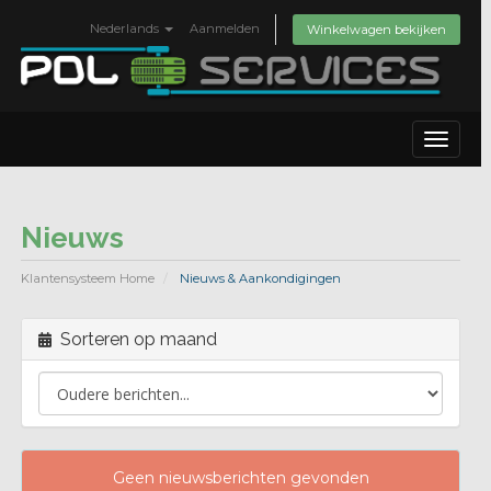
Nederlands
Aanmelden
Winkelwagen bekijken
Toggle
navigat
Nieuws
Klantensysteem Home
Nieuws & Aankondigingen
Sorteren op maand
Geen nieuwsberichten gevonden