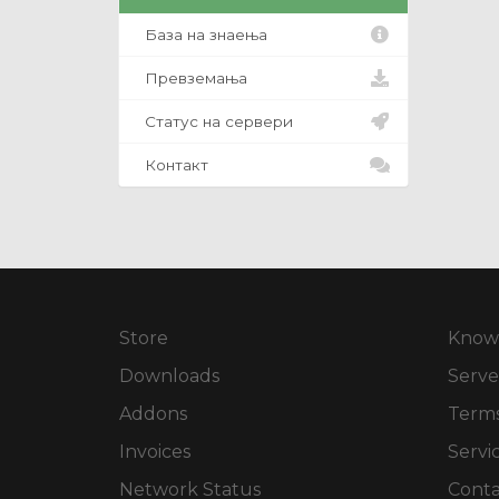
База на знаења
Превземања
Статус на сервери
Контакт
Store
Know
Downloads
Serve
Addons
Terms
Invoices
Servi
Network Status
Conta