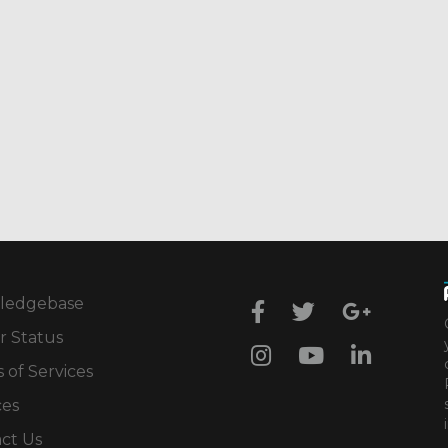
ledgebase
r Status
 of Services
ces
ct Us