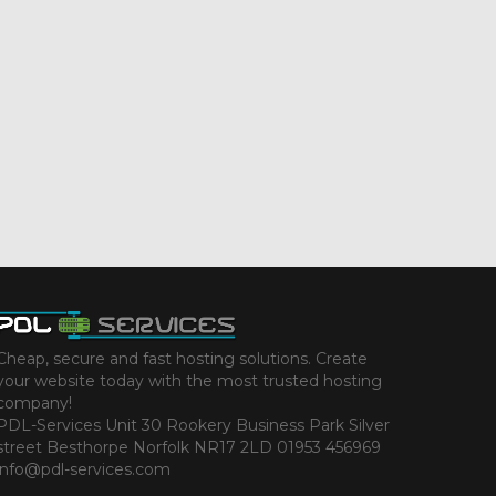
Cheap, secure and fast hosting solutions. Create
your website today with the most trusted hosting
company!
PDL-Services Unit 30 Rookery Business Park Silver
street Besthorpe Norfolk NR17 2LD 01953 456969
info@pdl-services.com