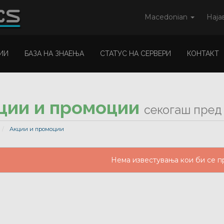
Macedonian
Наја
ИИ
БАЗА НА ЗНАЕЊА
СТАТУС НА СЕРВЕРИ
КОНТАКТ
ции и промоции
секогаш пред 
Акции и промоции
Нема известувања кои би се п