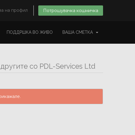
ва на профил
Потрошувачка кошничка
ПОДДРШКА ВО ЖИВО
ВАША СМЕТКА
другите со PDL-Services Ltd
рикажале.