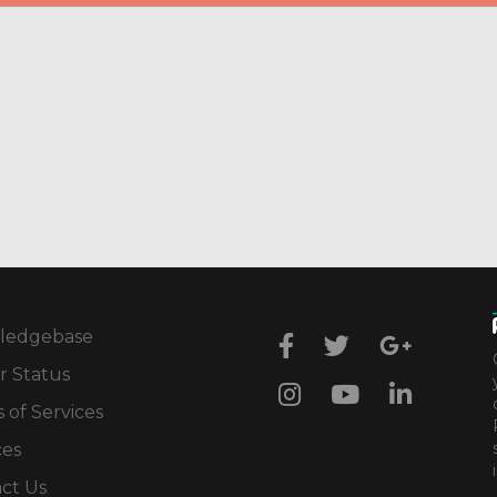
ledgebase
r Status
 of Services
ces
ct Us