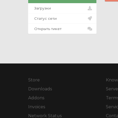
Загрузки
Статус сети
Открыть тикет
Store
Know
Downloads
Serve
Addons
Terms
Invoices
Servi
Network Status
Conta