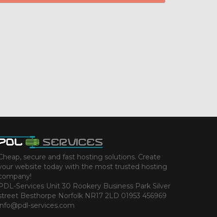
Cheap, secure and fast hosting solutions. Create
your website today with the most trusted hosting
company!
PDL-Services Unit 30 Rookery Business Park Silver
street Besthorpe Norfolk NR17 2LD 01953 456969
info@pdl-services.com