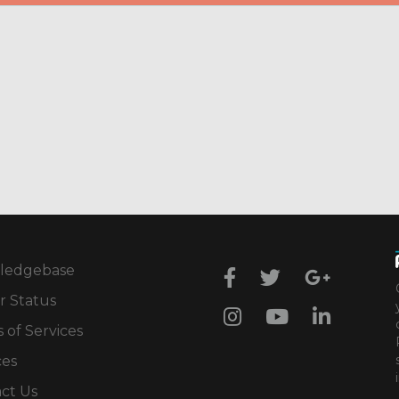
ledgebase
r Status
 of Services
ces
ct Us