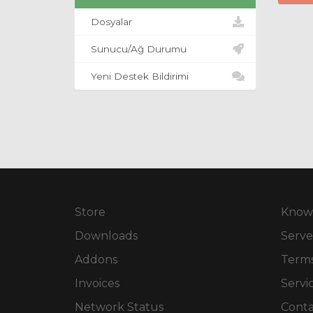
Dosyalar
Sunucu/Ağ Durumu
Yeni Destek Bildirimi
Store
Know
Downloads
Serve
Addons
Terms
Invoices
Servi
Network Status
Conta