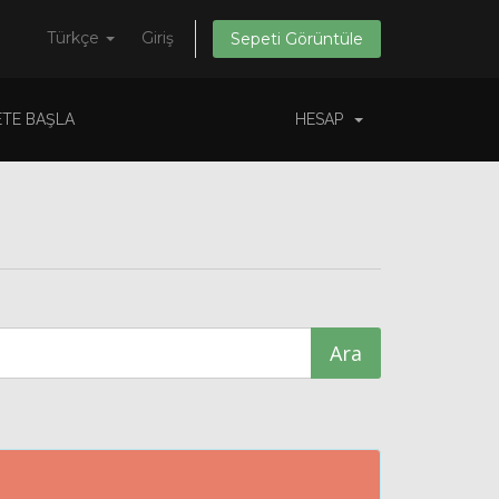
Türkçe
Giriş
Sepeti Görüntüle
TE BAŞLA
HESAP