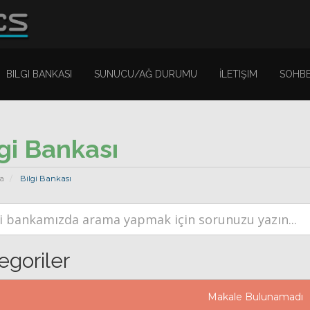
BILGI BANKASI
SUNUCU/AĞ DURUMU
İLETIŞIM
SOHBE
gi Bankası
a
Bilgi Bankası
egoriler
Makale Bulunamadı