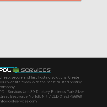
Cheap, secure and fast hosting solutions. Create
your website today with the most trusted hosting
company!
PDL-Services Unit 30 Rookery Business Park Silver
street Besthorpe Norfolk NR17 2LD 01953 456969
info@pdl-services.com