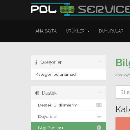
ANA SAYFA
ÜRÜNLER
DUYURULAR
Bil
Kategoriler
Kategori bulunamadı
Ana Sayf
Destek
Destek Bildirimlerim
Kat
Duyurular
Bilgi Bankası