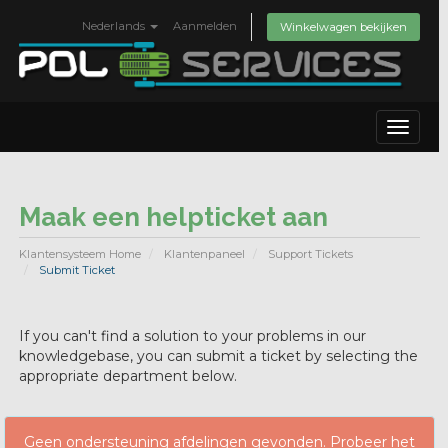
Nederlands
Aanmelden
Winkelwagen bekijken
Toggle
navigat
Maak een helpticket aan
Klantensysteem Home
Klantenpaneel
Support Tickets
Submit Ticket
If you can't find a solution to your problems in our
knowledgebase, you can submit a ticket by selecting the
appropriate department below.
Geen ondersteuning afdelingen gevonden. Probeer het