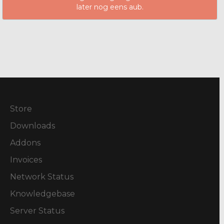
later nog eens aub.
Store
Downloads
Addons
Invoices
Network Status
Knowledgebase
Server Status