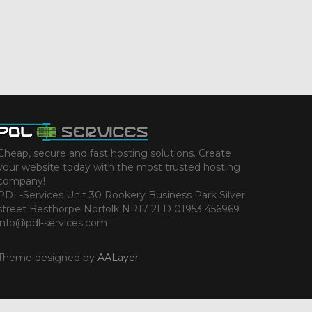
Cheap, secure and fast hosting solutions. Create
your website today with the most trusted hosting
company!
PDL-Services Unit 30 Rookery Business Park Silver
street Besthorpe Norfolk NR17 2LD 01953 456969
info@pdl-services.com
Theme designed by
AALayer