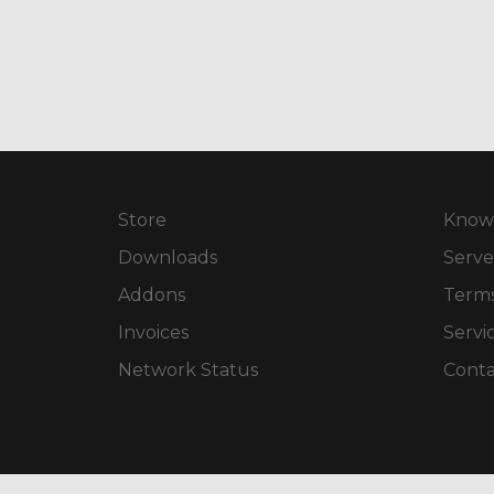
Store
Know
Downloads
Serve
Addons
Terms
Invoices
Servi
Network Status
Conta