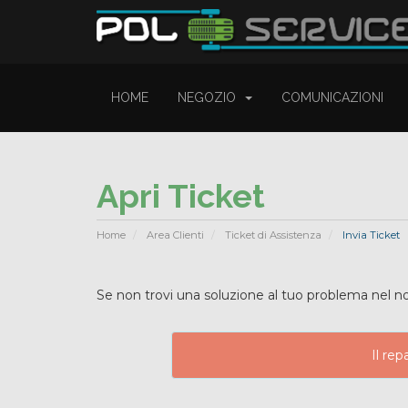
HOME
NEGOZIO
COMUNICAZIONI
Apri Ticket
Home
Area Clienti
Ticket di Assistenza
Invia Ticket
Se non trovi una soluzione al tuo problema nel n
Il rep