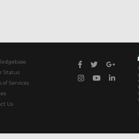
ledgebase
r Status
 of Services
ces
ct Us