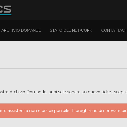
ARCHIVIO DOMANDE
STATO DEL NETWORK
CONTATTACI!
ostro Archivio Domande, puoi selezionare un nuovo ticket sceglien
arto assistenza non è ora disponibile. Ti preghiamo di riprovare più