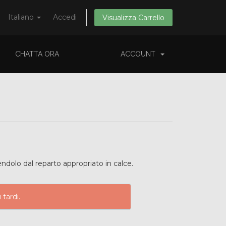
Italiano
Accedi
Visualizza Carrello
CHATTA ORA
ACCOUNT
dolo dal reparto appropriato in calce.
 tardi.