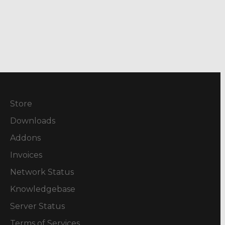
Store
Downloads
Addons
Invoices
Network Status
Knowledgebase
Server Status
Terms of Services