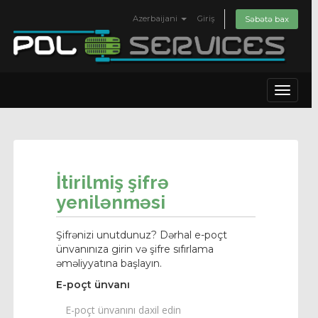
Azerbaijani
Giriş
Səbətə bax
Toggle
navigat
İtirilmiş şifrə
yenilənməsi
Şifrənizi unutdunuz? Dərhal e-poçt
ünvanınıza girin və şifre sıfırlama
əməliyyatına başlayın.
E-poçt ünvanı