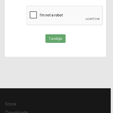
Təsdiqlə
Store
Downloads