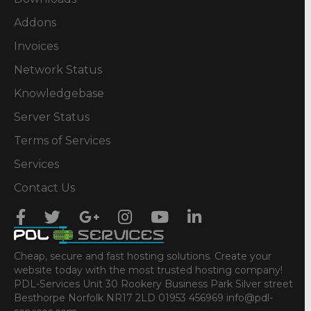
Addons
Invoices
Network Status
Knowledgebase
Server Status
Terms of Services
Services
Contact Us
Cheap, secure and fast hosting solutions. Create your
website today with the most trusted hosting company!
PDL-Services Unit 30 Rookery Business Park Silver street
Besthorpe Norfolk NR17 2LD 01953 456969 info@pdl-