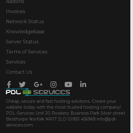
Addons
Invoices
Network Status
Knowledgebase
Server Status
Terms of Services
Services
Contact Us
Cheap, secure and fast hosting solutions. Create your
website today with the most trusted hosting company!
PDL-Services Unit 30 Rookery Business Park Silver street
Besthorpe Norfolk NR17 2LD 01953 456969 info@pdl-
services.com