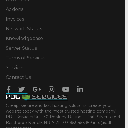
Addons
Invoices
Network Status
Knowledgebase
Server Status
Terms of Services
Services
Contact Us
Cheap, secure and fast hosting solutions. Create your
website today with the most trusted hosting company!
PDL-Services Unit 30 Rookery Business Park Silver street
Besthorpe Norfolk NR17 2LD 01953 456969 info@pdl-