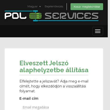
Magyar
Bejelentkezés
Kosár megtekintése
Toggle
navigat
Elveszett Jelszó
alaphelyzetbe állítása
Elfelejtette a jelszavát? Adja meg e-mail
címét, hogy elkezdődjön a visszaállítási
folyamat.
E-mail cím