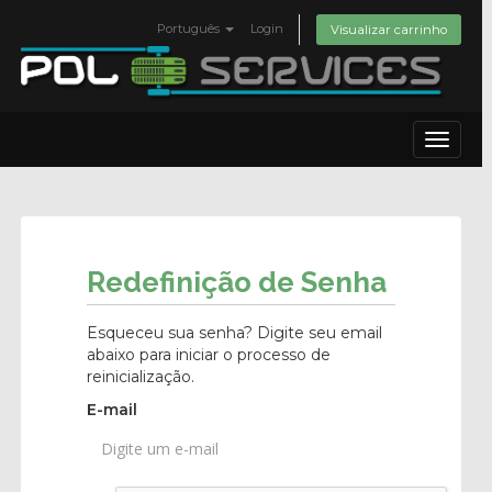
Português
Login
Visualizar carrinho
Toggle
navigat
Redefinição de Senha
Esqueceu sua senha? Digite seu email
abaixo para iniciar o processo de
reinicialização.
E-mail