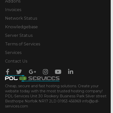
Addons
Invoices
Network Status
Knowledgebase
Server Status
Terms of Services
Services
Contact Us
Cheap, secure and fast hosting solutions. Create your
website today with the most trusted hosting company!
PDL-Services Unit 30 Rookery Business Park Silver street
Besthorpe Norfolk NR17 2LD 01953 456969 info@pdl-
services.com