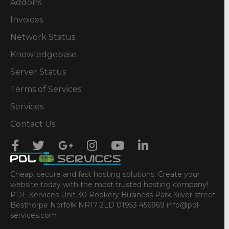
Addons
Invoices
Network Status
Knowledgebase
Server Status
Terms of Services
Services
Contact Us
Cheap, secure and fast hosting solutions. Create your
website today with the most trusted hosting company!
PDL-Services Unit 30 Rookery Business Park Silver street
Besthorpe Norfolk NR17 2LD 01953 456969 info@pdl-
services.com