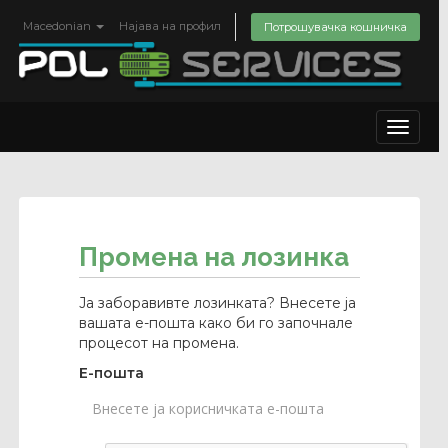
Macedonian
Најава на профил
Потрошувачка кошничка
Toggle
navigat
Промена на лозинка
Ја заборавивте лозинката? Внесете ја
вашата е-пошта како би го започнале
процесот на промена.
Е-пошта